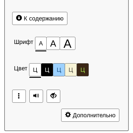
К содержанию
А
Шрифт
А
А
Цвет
Ц
Ц
Ц
Ц
Ц
Дополнительно