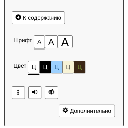
К содержанию
А
Шрифт
А
А
Цвет
Ц
Ц
Ц
Ц
Ц
Дополнительно