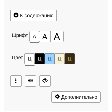
К содержанию
А
Шрифт
А
А
Цвет
Ц
Ц
Ц
Ц
Ц
Дополнительно