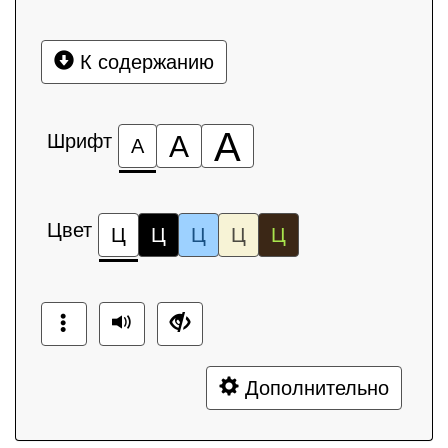
К содержанию
А
Шрифт
А
А
Цвет
Ц
Ц
Ц
Ц
Ц
Дополнительно