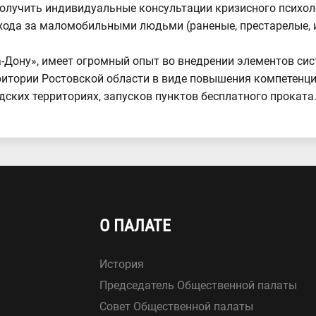
получить индивидуальные консультации кризисного психол
ухода за маломобильными людьми (раненые, престарелые,
а-Дону», имеет огромный опыт во внедрении элементов си
итории Ростовской области в виде повышения компетенций
дских территориях, запусков пунктов бесплатного проката
О ПАЛАТЕ
История
Председатель Общественной палаты
Совет Общественной палаты