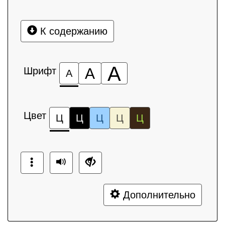
К содержанию
А
Шрифт
А
А
Цвет
Ц
Ц
Ц
Ц
Ц
Дополнительно