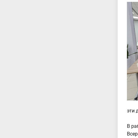
эти 
В ра
Всер