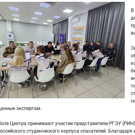
В
д
п
в
З
о
к
б
и
т
с
с
данные экспертам.
боте Центра принимают участие представители РГЭУ (РИНХ)
оссийского студенческого корпуса спасателей. Благодаря